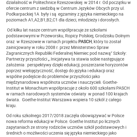
działalność w Politechnice Rzeszowskiej w 2014 r. Od początku w
ofercie centrum z siedzibą w Centrum Języków Obcych przy ul.
Podkarpackiej 1A były i są egzaminy z języka niemieckiego na
poziomach A1,A2,B1,B2,C1 dla dzieci, młodzieży i dorosłych.
Od kilku lat nasze centrum współpracuje ze szkołami
podstawowymi w Przeworsku, Ropicy Polskiej, Grodzisku Dolnym
oraz w Rzeszowie w ramach projektu
PASCH
, który to został
zainicjowany w roku 2008 r. przez Ministerstwo Spraw
Zagranicznych Republiki Federalnej Niemiec pod nazwą” Szkoły:
Partnerzy przyszłości „.Inicjatywa ta stawia sobie następujące
założenia : perspektywy dzięki edukacji, poszerzanie horyzontów
poprzez wielojęzyczność, dostęp do języka i edukacji oraz
wspólne podejście do problemów przyszłości jako
międzynarodowa wspólnota uczniów i nauczycieli. Goethe-
Institut w Monachium współpracuje z około 600 szkołami PASCH
w ramach narodowych systemów oświaty w ponad 100 krajach
świata. Goethe-Institut Warszawa wspiera 10 szkół z całego
kraju.
Od roku szkolnego 2017/2018 zaczęła obowiązywać w Polsce
nowa reforma edukacji w Polsce. Goethe Institut po licznych
zapytaniach ze strony rodziców uczniów szkół podstawowych i
średnich o możliwości uczenia się języka niemieckiego jako