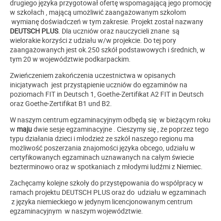
drugiego języka przygotował ofertę wspomagającą jego promocję
w szkołach , mającą umożliwić zaangażowanym szkołom
wymianę doświadczeń w tym zakresie. Projekt został nazwany
DEUTSCH PLUS
. Dla uczniów oraz nauczycieli znane są
wielorakie korzyści z udziału w/w projekcie. Do tej pory
zaangażowanych jest ok.250 szkół podstawowych i średnich, w
tym 20 w województwie podkarpackim.
Zwieńczeniem zakończenia uczestnictwa w opisanych
inicjatywach jest przystąpienie uczniów do egzaminów na
poziomach FIT in Deutsch 1, Goethe-Zertifikat A2 FIT in Deutsch
oraz Goethe-Zertifikat B1 und B2.
W naszym centrum egzaminacyjnym odbędą się w bieżącym roku
w
maju
dwie sesje egzaminacyjne . Cieszymy się , że poprzez tego
typu działania dzieci i młodzież ze szkół naszego regionu ma
możliwość poszerzania znajomości języka obcego, udziału w
certyfikowanych egzaminach uznawanych na całym świecie
bezterminowo oraz w spotkaniach z młodymi ludźmi z Niemiec.
Zachęcamy kolejne szkoły do przystępowania do współpracy w
ramach projektu DEUTSCH PLUS oraz do udziału w egzaminach
z języka niemieckiego w jedynym licencjonowanym centrum
egzaminacyjnym w naszym województwie.