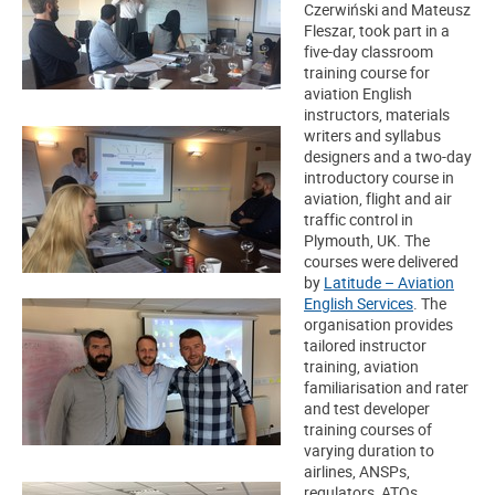
Czerwiński and Mateusz
Fleszar, took part in a
five-day classroom
training course for
aviation English
instructors, materials
writers and syllabus
designers and a two-day
introductory course in
aviation, flight and air
traffic control in
Plymouth, UK. The
courses were delivered
by
Latitude – Aviation
English Services
. The
organisation provides
tailored instructor
training, aviation
familiarisation and rater
and test developer
training courses of
varying duration to
airlines, ANSPs,
regulators, ATOs,