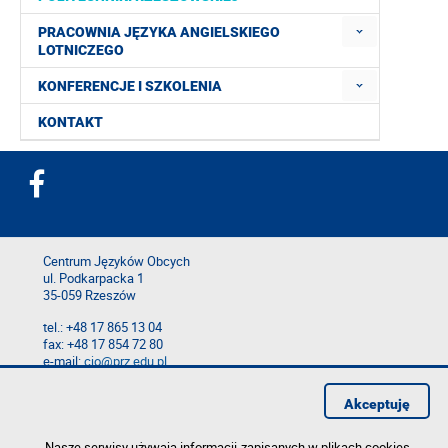
PRACOWNIA JĘZYKA ANGIELSKIEGO
LOTNICZEGO
KONFERENCJE I SZKOLENIA
KONTAKT
Centrum Języków Obcych
ul. Podkarpacka 1
35-059 Rzeszów
tel.: +48 17 865 13 04
fax: +48 17 854 72 80
e-mail:
cjo@prz.edu.pl
Mapa serwisu
Akceptuję
Deklaracja dostępności
Polityka prywatności
Zgłoś błąd na stronie
Nasze serwisy używają informacji zapisanych w plikach cookies.