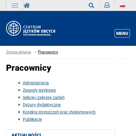
Zaloguj
Wyszukaj
MENU
Strona główna
Pracownicy
Pracownicy
Administracja
Zespoły językowe
Sekcje i zakresy zadań
Dyżury dydaktyczne
Korekta streszczeń prac dyplomowych
Publikacje
AKTUALNOŚCI