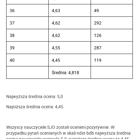
36
4,63
49
37
4,62
292
38
4,62
126
39
4,55
287
40
4,45
119
Średnia: 4,818
Najwyższa średnia ocena: 5,0
Najniższa średnia ocena: 4,45
Wszyscy nauczyciele SJO zostali ocenieni pozytywnie. W
przypadku pytań ocenianych w skali ndst-bdb najwyższa średnia
ocena nauczyciela wyniosła 5,0, najniższa średnia ocena to 4,45.