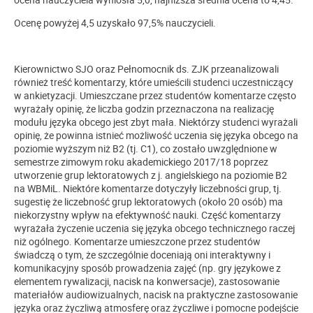
Ocenę powyżej 4,5 uzyskało 97,5% nauczycieli.
Kierownictwo SJO oraz Pełnomocnik ds. ZJK przeanalizowali
również treść komentarzy, które umieścili studenci uczestniczący
w ankietyzacji. Umieszczane przez studentów komentarze często
wyrażały opinię, że liczba godzin przeznaczona na realizację
modułu języka obcego jest zbyt mała. Niektórzy studenci wyrażali
opinię, że powinna istnieć możliwość uczenia się języka obcego na
poziomie wyższym niż B2 (tj. C1), co zostało uwzględnione w
semestrze zimowym roku akademickiego 2017/18 poprzez
utworzenie grup lektoratowych z j. angielskiego na poziomie B2
na WBMiL. Niektóre komentarze dotyczyły liczebności grup, tj.
sugestię że liczebność grup lektoratowych (około 20 osób) ma
niekorzystny wpływ na efektywność nauki. Część komentarzy
wyrażała życzenie uczenia się języka obcego technicznego raczej
niż ogólnego. Komentarze umieszczone przez studentów
świadczą o tym, że szczególnie doceniają oni interaktywny i
komunikacyjny sposób prowadzenia zajęć (np. gry językowe z
elementem rywalizacji, nacisk na konwersacje), zastosowanie
materiałów audiowizualnych, nacisk na praktyczne zastosowanie
języka oraz życzliwą atmosferę oraz życzliwe i pomocne podejście