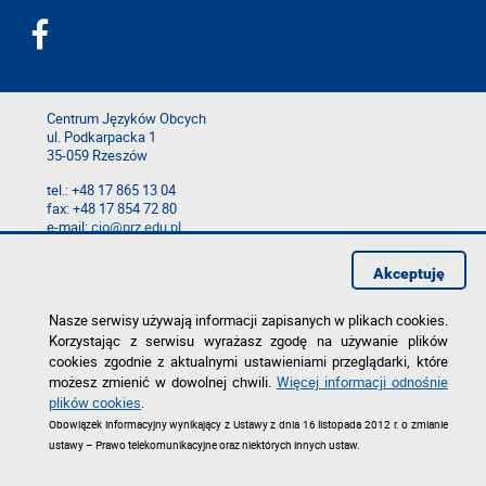
Centrum Języków Obcych
ul. Podkarpacka 1
35-059 Rzeszów
tel.: +48 17 865 13 04
fax: +48 17 854 72 80
e-mail:
cjo@prz.edu.pl
Mapa serwisu
Akceptuję
Deklaracja dostępności
Polityka prywatności
Zgłoś błąd na stronie
Nasze serwisy używają informacji zapisanych w plikach cookies.
Korzystając z serwisu wyrażasz zgodę na używanie plików
cookies zgodnie z aktualnymi ustawieniami przeglądarki, które
możesz zmienić w dowolnej chwili.
Więcej informacji odnośnie
plików cookies
.
Obowiązek informacyjny wynikający z Ustawy z dnia 16 listopada 2012 r. o zmianie
ustawy – Prawo telekomunikacyjne oraz niektórych innych ustaw.