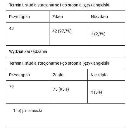
Termin I, studia stacjonarne I-go stopnia, język angielski
Przystąpiło
Zdało
Nie zdało
43
42 (97,7%)
1 (2,3%)
Wydział Zarządzania
Termin I, studia stacjonarne I-go stopnia, język angielski
Przystąpiło
Zdało
Nie zdało
79
75 (95%)
4 (5%)
b) j. niemiecki