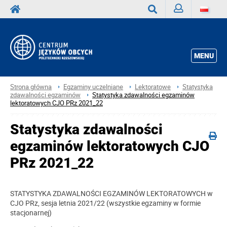
Zaloguj
Wyszukaj
MENU
Strona główna
Egzaminy uczelniane
Lektoratowe
Statystyka
zdawalności egzaminów
Statystyka zdawalności egzaminów
lektoratowych CJO PRz 2021_22
Statystyka zdawalności
egzaminów lektoratowych CJO
PRz 2021_22
STATYSTYKA ZDAWALNOŚCI EGZAMINÓW LEKTORATOWYCH w
CJO PRz, sesja letnia 2021/22 (wszystkie egzaminy w formie
stacjonarnej)