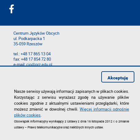
Centrum Języków Obcych
ul. Podkarpacka 1
35-059 Rzeszów
tel.: +48 17 865 13 04
fax: +48 17 854 72 80
e-mail:
cjo@prz.edu.pl
Mapa serwisu
Akceptuję
Deklaracja dostępności
Polityka prywatności
Zgłoś błąd na stronie
Nasze serwisy używają informacji zapisanych w plikach cookies.
Korzystając z serwisu wyrażasz zgodę na używanie plików
cookies zgodnie z aktualnymi ustawieniami przeglądarki, które
możesz zmienić w dowolnej chwili.
Więcej informacji odnośnie
plików cookies
.
Obowiązek informacyjny wynikający z Ustawy z dnia 16 listopada 2012 r. o zmianie
ustawy – Prawo telekomunikacyjne oraz niektórych innych ustaw.