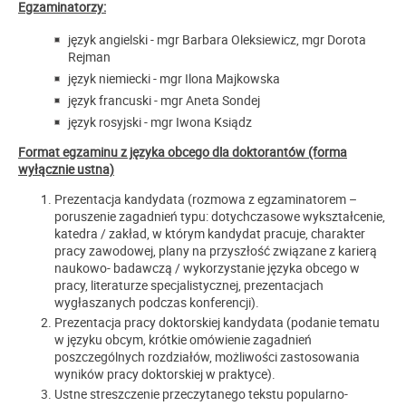
Egzaminatorzy:
język angielski - mgr Barbara Oleksiewicz, mgr Dorota
Rejman
język niemiecki - mgr Ilona Majkowska
język francuski - mgr Aneta Sondej
język rosyjski - mgr Iwona Ksiądz
Format egzaminu z języka obcego dla doktorantów (forma
wyłącznie ustna)
Prezentacja kandydata (rozmowa z egzaminatorem –
poruszenie zagadnień typu: dotychczasowe wykształcenie,
katedra / zakład, w którym kandydat pracuje, charakter
pracy zawodowej, plany na przyszłość związane z karierą
naukowo- badawczą / wykorzystanie języka obcego w
pracy, literaturze specjalistycznej, prezentacjach
wygłaszanych podczas konferencji).
Prezentacja pracy doktorskiej kandydata (podanie tematu
w języku obcym, krótkie omówienie zagadnień
poszczególnych rozdziałów, możliwości zastosowania
wyników pracy doktorskiej w praktyce).
Ustne streszczenie przeczytanego tekstu popularno-