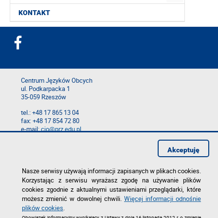
KONTAKT
Centrum Języków Obcych
ul. Podkarpacka 1
35-059 Rzeszów
tel.: +48 17 865 13 04
fax: +48 17 854 72 80
e-mail:
cjo@prz.edu.pl
Mapa serwisu
Akceptuję
Deklaracja dostępności
Polityka prywatności
Zgłoś błąd na stronie
Nasze serwisy używają informacji zapisanych w plikach cookies.
Korzystając z serwisu wyrażasz zgodę na używanie plików
cookies zgodnie z aktualnymi ustawieniami przeglądarki, które
możesz zmienić w dowolnej chwili.
Więcej informacji odnośnie
plików cookies
.
Obowiązek informacyjny wynikający z Ustawy z dnia 16 listopada 2012 r. o zmianie