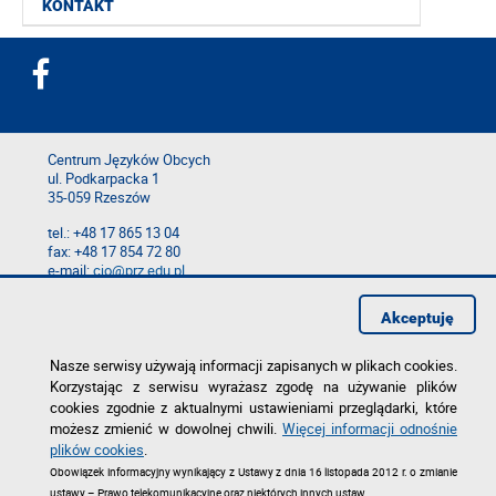
KONTAKT
Centrum Języków Obcych
ul. Podkarpacka 1
35-059 Rzeszów
tel.: +48 17 865 13 04
fax: +48 17 854 72 80
e-mail:
cjo@prz.edu.pl
Mapa serwisu
Akceptuję
Deklaracja dostępności
Polityka prywatności
Zgłoś błąd na stronie
Nasze serwisy używają informacji zapisanych w plikach cookies.
Korzystając z serwisu wyrażasz zgodę na używanie plików
cookies zgodnie z aktualnymi ustawieniami przeglądarki, które
możesz zmienić w dowolnej chwili.
Więcej informacji odnośnie
plików cookies
.
Obowiązek informacyjny wynikający z Ustawy z dnia 16 listopada 2012 r. o zmianie
ustawy – Prawo telekomunikacyjne oraz niektórych innych ustaw.