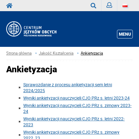
Zaloguj
Wyszukaj
MENU
Strona główna
Jakość Kształcenia
Ankietyzacja
Ankietyzacja
Sprawozdanie z procesu ankietyzacji sem letni
2024/2025
Wyniki ankietyzacji nauczycieli CJO PRz s. letni 2023-24
Wyniki ankietyzacji nauczycieli CJO PRz s. zimowy 2023-
24
Wyniki ankietyzacji nauczycieli CJO PRz s. letni 2022-
2023
Wyniki ankietyzacji nauczycieli CJO PRz s. zimowy
2022_23