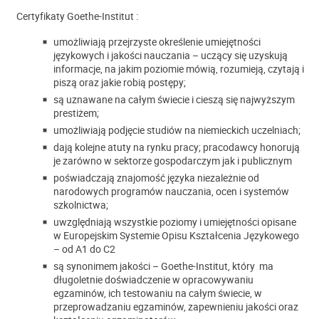
Certyfikaty Goethe-Institut :
umożliwiają przejrzyste określenie umiejętności
językowych i jakości nauczania – uczący się uzyskują
informacje, na jakim poziomie mówią, rozumieją, czytają i
piszą oraz jakie robią postępy;
są uznawane na całym świecie i cieszą się najwyższym
prestiżem;
umożliwiają podjęcie studiów na niemieckich uczelniach;
dają kolejne atuty na rynku pracy; pracodawcy honorują
je zarówno w sektorze gospodarczym jak i publicznym
poświadczają znajomość języka niezależnie od
narodowych programów nauczania, ocen i systemów
szkolnictwa;
uwzględniają wszystkie poziomy i umiejętności opisane
w Europejskim Systemie Opisu Kształcenia Językowego
– od A1 do C2
są synonimem jakości – Goethe-Institut, który ma
długoletnie doświadczenie w opracowywaniu
egzaminów, ich testowaniu na całym świecie, w
przeprowadzaniu egzaminów, zapewnieniu jakości oraz