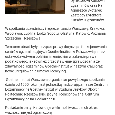
Dyrektorowi Kursów i
Egzaminów oraz Pani
Agnieszce Skotarek,
Zastępcy Dyrektora
Kursów i Egzaminów.
W spotkaniu uczestniczyli reprezentanci z Warszawy, Krakowa,
Wrocławia, Lublina, Łodzi, Sopotu, Olsztyna, Katowic, Poznania,
Szczecina i Rzeszowa.
Tematem obrad były bieżące sprawy dotyczące funkcjonowania
centrów egzaminacyjnych Goethe-Institut w Polsce związane z
ustawodawstwem polskim i niemieckim w zakresie prawa
podatkowego, jak również przedstawienie sprawozdania ze
zdawalności egzaminów Goethe-institut w naszym kraju oraz
nowe uregulowania umowy licencyjnej.
Goethe-Institut Warszawa organizator powyższego spotkania
działa od 1990 roku i jest jednostką nadzorującą nasze Centrum
Egzaminacyjne Goethe-Institut w Studium Języków Obcych
Politechniki Rzeszowskiej, jedyne licencjonowane Centrum
Egzaminacyjne na Podkarpaciu.
Posiadanie certyfikatów daje wiele możliwości , a ich okres
ważności nie jest ograniczony.