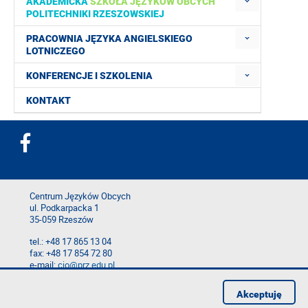
AKADEMICKA
SZKOŁA JĘZYKÓW OBCYCH
POLITECHNIKI RZESZOWSKIEJ
PRACOWNIA JĘZYKA ANGIELSKIEGO
LOTNICZEGO
KONFERENCJE I SZKOLENIA
KONTAKT
Centrum Języków Obcych
ul. Podkarpacka 1
35-059 Rzeszów
tel.: +48 17 865 13 04
fax: +48 17 854 72 80
e-mail:
cjo@prz.edu.pl
Mapa serwisu
Akceptuję
Deklaracja dostępności