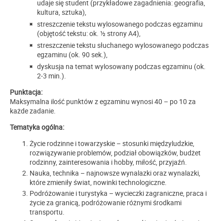
udaje się student (przykładowe zagadnienia: geografia,
kultura, sztuka),
streszczenie tekstu wylosowanego podczas egzaminu
(objętość tekstu: ok. ½ strony A4),
streszczenie tekstu słuchanego wylosowanego podczas
egzaminu (ok. 90 sek.),
dyskusja na temat wylosowany podczas egzaminu (ok.
2-3 min.).
Punktacja:
Maksymalna ilość punktów z egzaminu wynosi 40 – po 10 za
każde zadanie.
Tematyka ogólna:
Życie rodzinne i towarzyskie – stosunki międzyludzkie,
rozwiązywanie problemów, podział obowiązków, budżet
rodzinny, zainteresowania i hobby, miłość, przyjaźń.
Nauka, technika – najnowsze wynalazki oraz wynalazki,
które zmieniły świat, nowinki technologiczne.
Podróżowanie i turystyka – wycieczki zagraniczne, praca i
życie za granicą, podróżowanie różnymi środkami
transportu.