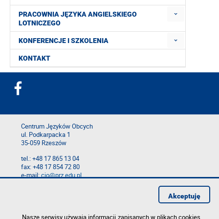
PRACOWNIA JĘZYKA ANGIELSKIEGO
LOTNICZEGO
KONFERENCJE I SZKOLENIA
KONTAKT
Centrum Języków Obcych
ul. Podkarpacka 1
35-059 Rzeszów
tel.: +48 17 865 13 04
fax: +48 17 854 72 80
e-mail:
cjo@prz.edu.pl
Mapa serwisu
Akceptuję
Deklaracja dostępności
Polityka prywatności
Zgłoś błąd na stronie
Nasze serwisy używają informacji zapisanych w plikach cookies.