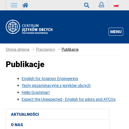
Zaloguj
Wyszukaj
MENU
Strona główna
Pracownicy
Publikacje
Publikacje
English for Aviation Engineering
Testy egzaminacyjne z języków obcych
Hello Grammar!
Expect the Unexpected - English for pilots and ATCOs
AKTUALNOŚCI
O NAS