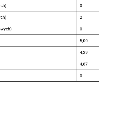
ych)
0
ych)
2
towych)
0
5,00
4,29
4,87
0