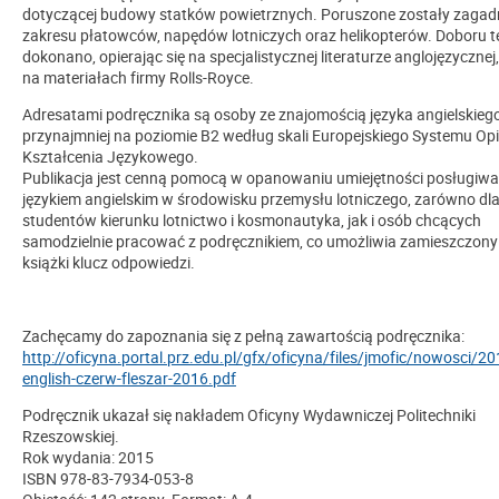
dotyczącej budowy statków powietrznych. Poruszone zostały zagadn
zakresu płatowców, napędów lotniczych oraz helikopterów. Doboru 
dokonano, opierając się na specjalistycznej literaturze anglojęzycznej
na materiałach firmy Rolls-Royce.
Adresatami podręcznika są osoby ze znajomością języka angielskieg
przynajmniej na poziomie B2 według skali Europejskiego Systemu Op
Kształcenia Językowego.
Publikacja jest cenną pomocą w opanowaniu umiejętności posługiwan
językiem angielskim w środowisku przemysłu lotniczego, zarówno dl
studentów kierunku lotnictwo i kosmonautyka, jak i osób chcących
samodzielnie pracować z podręcznikiem, co umożliwia zamieszczony
książki klucz odpowiedzi.
Zachęcamy do zapoznania się z pełną zawartością podręcznika:
http://oficyna.portal.prz.edu.pl/gfx/oficyna/files/jmofic/nowosci/20
english-czerw-fleszar-2016.pdf
Podręcznik ukazał się nakładem Oficyny Wydawniczej Politechniki
Rzeszowskiej.
Rok wydania: 2015
ISBN 978-83-7934-053-8