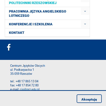
POLITECHNIKI RZESZOWSKIEJ
PRACOWNIA JĘZYKA ANGIELSKIEGO
LOTNICZEGO
KONFERENCJE I SZKOLENIA
KONTAKT
Centrum Języków Obcych
ul. Podkarpacka 1
35-059 Rzeszów
tel.: +48 17 865 13 04
fax: +48 17 854 72 80
e-mail:
cjo@prz.edu.pl
Mapa serwisu
Akceptuję
Deklaracja dostępności
Polityka prywatności