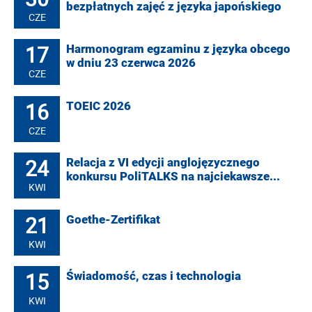
bezpłatnych zajęć z języka japońskiego
CZE
17
Harmonogram egzaminu z języka obcego
w dniu 23 czerwca 2026
CZE
16
TOEIC 2026
CZE
24
Relacja z VI edycji anglojęzycznego
konkursu PoliTALKS na najciekawsze...
KWI
21
Goethe-Zertifikat
KWI
15
Świadomość, czas i technologia
KWI