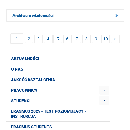
Archiwum wiadomości
1
2
3
4
5
6
7
8
9
10
AKTUALNOŚCI
O NAS
JAKOŚĆ KSZTAŁCENIA
PRACOWNICY
STUDENCI
ERASMUS 2025 - TEST POZIOMUJĄCY -
INSTRUKCJA
ERASMUS STUDENTS