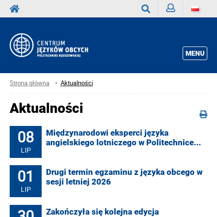
Zaloguj
Wyszukaj
MENU
Strona główna
Aktualności
Aktualności
08
Międzynarodowi eksperci języka
angielskiego lotniczego w Politechnice...
LIP
01
Drugi termin egzaminu z języka obcego w
sesji letniej 2026
LIP
30
Zakończyła się kolejna edycja