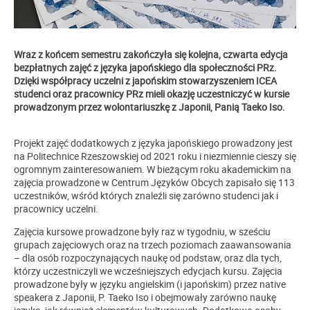
Wraz z końcem semestru zakończyła się kolejna, czwarta edycja
bezpłatnych zajęć z języka japońskiego dla społeczności PRz.
Dzięki współpracy uczelni z japońskim stowarzyszeniem ICEA
studenci oraz pracownicy PRz mieli okazję uczestniczyć w kursie
prowadzonym przez wolontariuszkę z Japonii, Panią Taeko Iso.
Projekt zajęć dodatkowych z języka japońskiego prowadzony jest
na Politechnice Rzeszowskiej od 2021 roku i niezmiennie cieszy się
ogromnym zainteresowaniem. W bieżącym roku akademickim na
zajęcia prowadzone w Centrum Języków Obcych zapisało się 113
uczestników, wśród których znaleźli się zarówno studenci jak i
pracownicy uczelni.
Zajęcia kursowe prowadzone były raz w tygodniu, w sześciu
grupach zajęciowych oraz na trzech poziomach zaawansowania
– dla osób rozpoczynających naukę od podstaw, oraz dla tych,
którzy uczestniczyli we wcześniejszych edycjach kursu. Zajęcia
prowadzone były w języku angielskim (i japońskim) przez native
speakera z Japonii, P. Taeko Iso i obejmowały zarówno naukę