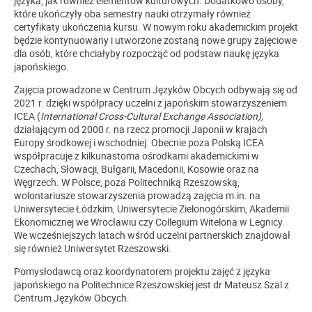
języka, jak również elementów kulturowych. Dodatkowo osoby,
które ukończyły oba semestry nauki otrzymały również
certyfikaty ukończenia kursu. W nowym roku akademickim projekt
będzie kontynuowany i utworzone zostaną nowe grupy zajęciowe
dla osób, które chciałyby rozpocząć od podstaw naukę języka
japońskiego.
Zajęcia prowadzone w Centrum Języków Obcych odbywają się od
2021 r. dzięki współpracy uczelni z japońskim stowarzyszeniem
ICEA (
International Cross-Cultural Exchange Association),
działającym od 2000 r. na rzecz promocji Japonii w krajach
Europy środkowej i wschodniej. Obecnie poza Polską ICEA
współpracuje z kilkunastoma ośrodkami akademickimi w
Czechach, Słowacji, Bułgarii, Macedonii, Kosowie oraz na
Węgrzech. W Polsce, poza Politechniką Rzeszowską,
wolontariusze stowarzyszenia prowadzą zajęcia m.in. na
Uniwersytecie Łódzkim, Uniwersytecie Zielonogórskim, Akademii
Ekonomicznej we Wrocławiu czy Collegium Witelona w Legnicy.
We wcześniejszych latach wśród uczelni partnerskich znajdował
się również Uniwersytet Rzeszowski.
Pomysłodawcą oraz koordynatorem projektu zajęć z języka
japońskiego na Politechnice Rzeszowskiej jest dr Mateusz Szal z
Centrum Języków Obcych.