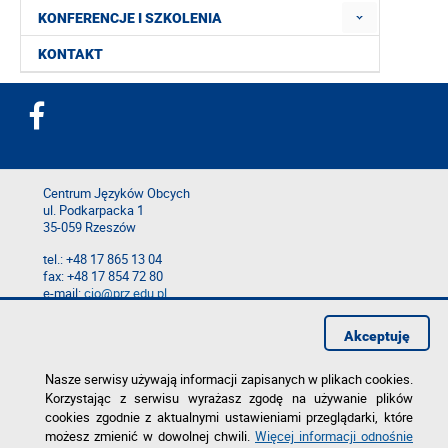
KONFERENCJE I SZKOLENIA
KONTAKT
Centrum Języków Obcych
ul. Podkarpacka 1
35-059 Rzeszów
tel.: +48 17 865 13 04
fax: +48 17 854 72 80
e-mail:
cjo@prz.edu.pl
Mapa serwisu
Akceptuję
Deklaracja dostępności
Polityka prywatności
Zgłoś błąd na stronie
Nasze serwisy używają informacji zapisanych w plikach cookies.
Korzystając z serwisu wyrażasz zgodę na używanie plików
cookies zgodnie z aktualnymi ustawieniami przeglądarki, które
możesz zmienić w dowolnej chwili.
Więcej informacji odnośnie