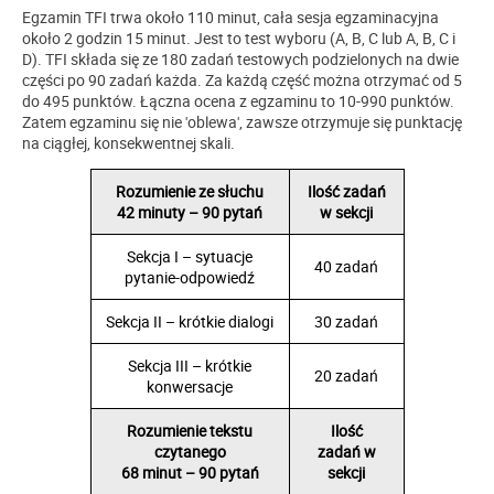
Egzamin TFI trwa około 110 minut, cała sesja egzaminacyjna
około 2 godzin 15 minut. Jest to test wyboru (A, B, C lub A, B, C i
D). TFI składa się ze 180 zadań testowych podzielonych na dwie
części po 90 zadań każda. Za każdą część można otrzymać od 5
do 495 punktów. Łączna ocena z egzaminu to 10-990 punktów.
Zatem egzaminu się nie 'oblewa', zawsze otrzymuje się punktację
na ciągłej, konsekwentnej skali.
Rozumienie ze słuchu
Ilość zadań
42 minuty – 90 pytań
w sekcji
Sekcja I – sytuacje
40 zadań
pytanie-odpowiedź
Sekcja II – krótkie dialogi
30 zadań
Sekcja III – krótkie
20 zadań
konwersacje
Rozumienie tekstu
Ilość
czytanego
zadań w
68 minut – 90 pytań
sekcji